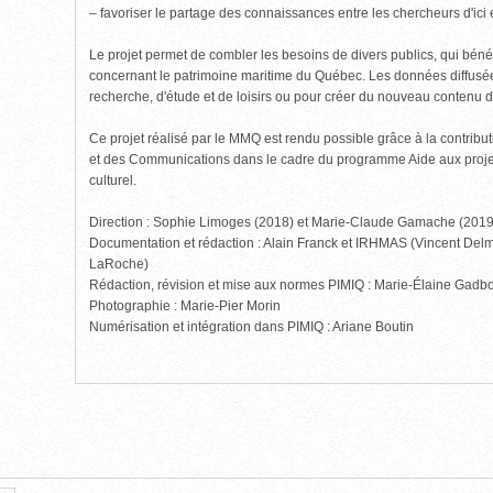
– favoriser le partage des connaissances entre les chercheurs d'ici et
Le projet permet de combler les besoins de divers publics, qui bénéf
concernant le patrimoine maritime du Québec. Les données diffusées
recherche, d'étude et de loisirs ou pour créer du nouveau contenu 
Ce projet réalisé par le MMQ est rendu possible grâce à la contribut
et des Communications dans le cadre du programme Aide aux projet
culturel.
Direction : Sophie Limoges (2018) et Marie-Claude Gamache (201
Documentation et rédaction : Alain Franck et IRHMAS (Vincent Delm
LaRoche)
Rédaction, révision et mise aux normes PIMIQ : Marie-Élaine Gadbo
Photographie : Marie-Pier Morin
Numérisation et intégration dans PIMIQ : Ariane Boutin