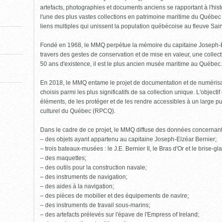
pour
fermer)
artefacts, photographies et documents anciens se rapportant à l'his
l'une des plus vastes collections en patrimoine maritime du Québe
liens multiples qui unissent la population québécoise au fleuve Sai
Fondé en 1968, le MMQ perpétue la mémoire du capitaine Joseph-Elzé
travers des gestes de conservation et de mise en valeur, une collect
50 ans d'existence, il est le plus ancien musée maritime au Québec.
En 2018, le MMQ entame le projet de documentation et de numéris
choisis parmi les plus significatifs de sa collection unique. L'object
éléments, de les protéger et de les rendre accessibles à un large pu
culturel du Québec (RPCQ).
Dans le cadre de ce projet, le MMQ diffuse des données concernan
– des objets ayant appartenu au capitaine Joseph-Elzéar Bernier;
– trois bateaux-musées : le J.E. Bernier II, le Bras d'Or et le brise-g
– des maquettes;
– des outils pour la construction navale;
– des instruments de navigation;
– des aides à la navigation;
– des pièces de mobilier et des équipements de navire;
– des instruments de travail sous-marins;
– des artefacts prélevés sur l'épave de l'Empress of Ireland;