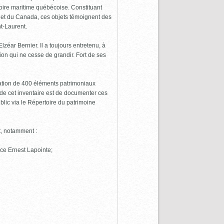
toire maritime québécoise. Constituant
c et du Canada, ces objets témoignent des
nt-Laurent.
ar Bernier. Il a toujours entretenu, à
ion qui ne cesse de grandir. Fort de ses
ation de 400 éléments patrimoniaux
if de cet inventaire est de documenter ces
blic via le Répertoire du patrimoine
t, notamment :
lace Ernest Lapointe;