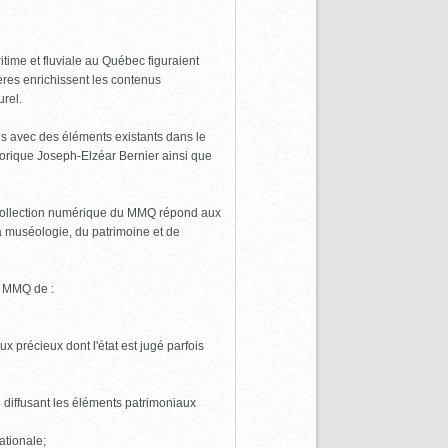
time et fluviale au Québec figuraient
res enrichissent les contenus
urel.
ens avec des éléments existants dans le
torique Joseph-Elzéar Bernier ainsi que
a collection numérique du MMQ répond aux
la muséologie, du patrimoine et de
u MMQ de :
x précieux dont l'état est jugé parfois
 diffusant les éléments patrimoniaux
ationale;