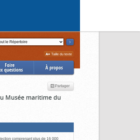
ction
Augmenter
Taille du texte
la
Foire
À propos
ux questions
Partager
 du Musée maritime du
lection comprenant plus de 16 000