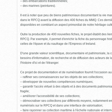
– des embarcations traditionnelles;
– des marines (peintures).
Il est à noter que peu de biens patrimoniaux documentant la vie mari
dans le RPCQ avant la diffusion des 400 fiches du MMQ. Ces derniè
disponibles en comblant un aspect primordial de notre héritage cult
Outre la production de 400 nouvelles fiches, le projet établit des li
RPCQ. Par exemple, il permet d'enrichir la fiche du personnage his
celles de l'épave et du naufrage de l'Empress of Ireland.
D'une grande valeur scientifique, documentaire et patrimoniale, l
besoins d'information, de recherche et de diffusion des acteurs de 
l'histoire d'ici et de l'étranger.
Ce projet de documentation et de numérisation fournit l'occasion a
– raffiner ses connaissances sur les objets de ses collections;
– développer de nouvelles compétences numériques;
– garantir l'accès virtuel à des objets et à des documents patrimoniau
fragile;
– améliorer l'accessibilité de ses collections;
– démocratiser ses collections par différents moyens, notamment en
numérisés sur le RPCQ et dans une interface de valorisation;
– faire rayonner sa collection maritime à l'échelle nationale et intern