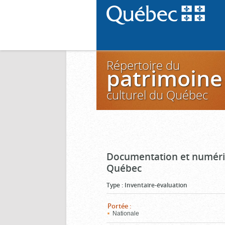
Répertoire du
patrimoine
culturel du Québec
Documentation et numéris
Québec
Type
:
Inventaire-évaluation
Portée
:
Nationale