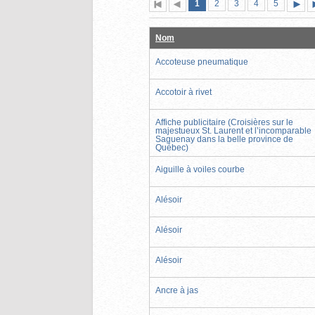
Page
(page
Page
Page
Page
Page
1
Première
2
Page
3
4
5
actuelle)
page
précédente
suiva
Nom
Accoteuse pneumatique
Accotoir à rivet
Affiche publicitaire (Croisières sur le
majestueux St. Laurent et l’incomparable
Saguenay dans la belle province de
Québec)
Aiguille à voiles courbe
Alésoir
Alésoir
Alésoir
Ancre à jas