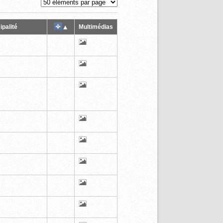
ipalité
Multimédias