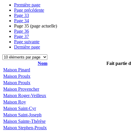
Première page
Page précédente
Page
33
Page
34
Page
35
(page actuelle)
Page
36
Page
37
Page suivante
Dernière page
Nom
Fait partie 
Maison Pinard
Maison Proulx
Maison Proulx
Maison Provencher
Maison Roger-Veilleux
Maison Roy
Maison Saint-Cyr
Maison Saint-Joseph
Maison Sainte-Thérèse
Maison Stephen-Proulx