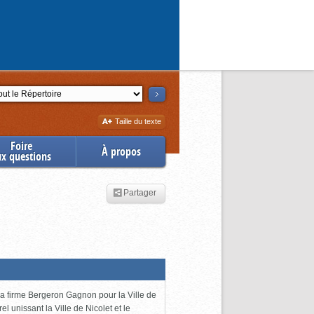
ction
Augmenter
Taille du texte
la
Foire
À propos
ux questions
Partager
 la firme Bergeron Gagnon pour la Ville de
l unissant la Ville de Nicolet et le