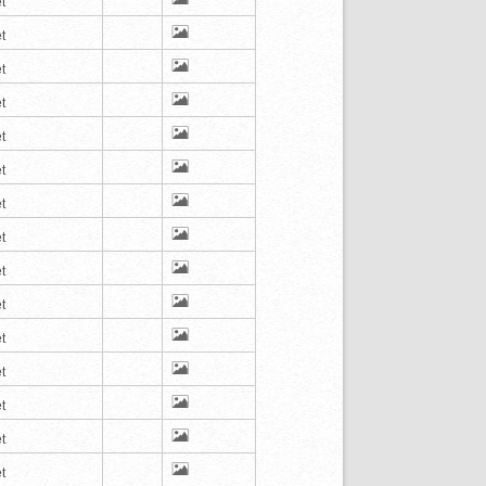
t
t
t
t
t
t
t
t
t
t
t
t
t
t
t