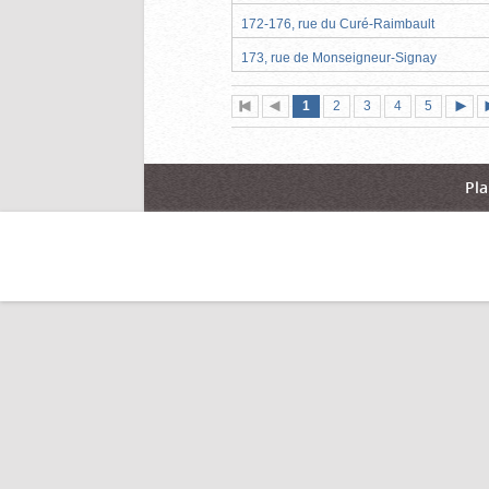
172-176, rue du Curé-Raimbault
173, rue de Monseigneur-Signay
Page
(page
Page
Page
Page
Page
1
Première
2
Page
3
4
5
actuelle)
page
précédente
suiva
Pla