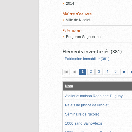
2014
Maître d'oeuvre
:
Ville de Nicolet
Exécutant
:
Bergeron Gagnon inc.
Éléments inventoriés (381)
Patrimoine immobilier (381)
Page
(page
Page
Page
Page
Page
1
Première
2
Page
3
4
5
actuelle)
page
précédente
suiva
Nom
Atelier et maison Rodolphe-Duguay
Palais de justice de Nicolet
Séminaire de Nicolet
1000, rang Saint-Alexis