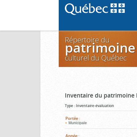
Répertoire du
patrimoine
culturel du Québec
Inventaire du patrimoine 
Type
:
Inventaire-évaluation
Portée
:
Municipale
Année
: