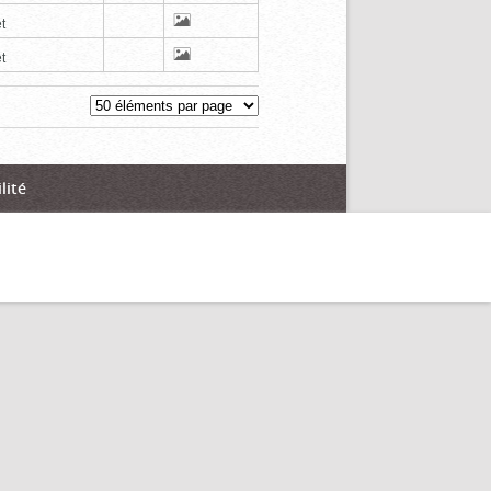
t
t
lité