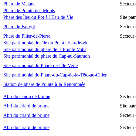
Phare de Matane
Secteur
Phare de Pointe-des-Monts
Phare des Îles-du-Pot-à-l'Eau-de-Vie
Site pat
Phare du Borgot
Secteur
Phare du Pilier-de-Pierre
Secteur 
Site patrimonial de l'île du Pot à l'Eau-de-vie
Site patrimonial du phare de la Pointe-Mitis
Site patrimonial du phare du Cap-au-Saumon
Site patrimonial du Phare-de-l'Île-Verte
Site patrimonial du Phare-du-Cap-de-la-Tête-au-Chien
Station de phare de Pointe-à-la-Renommée
Abri du canon de brume
Secteur
Abri du criard de brume
Site pa
Abri du criard de brume
Secteur
Abri du criard de brume
Secteur