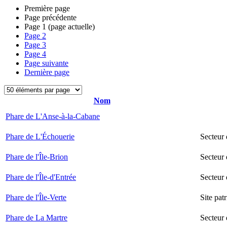
Première page
Page précédente
Page
1
(page actuelle)
Page
2
Page
3
Page
4
Page suivante
Dernière page
Nom
Phare de L'Anse-à-la-Cabane
Phare de L'Échouerie
Secteur
Phare de l'Île-Brion
Secteur 
Phare de l'Île-d'Entrée
Secteur 
Phare de l'Île-Verte
Site pat
Phare de La Martre
Secteur 