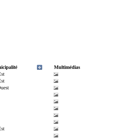
cipalité
Multimédias
Est
Est
uest
Est