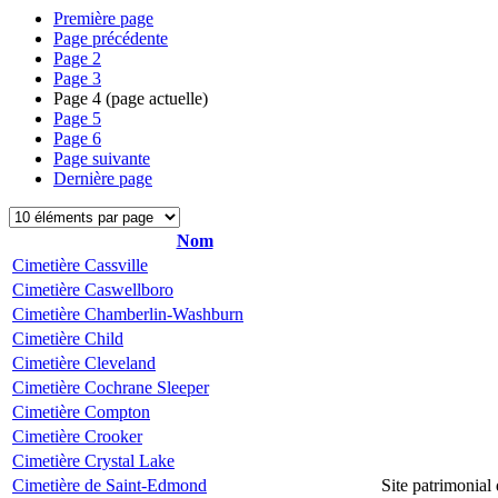
Première page
Page précédente
Page
2
Page
3
Page
4
(page actuelle)
Page
5
Page
6
Page suivante
Dernière page
Nom
Cimetière Cassville
Cimetière Caswellboro
Cimetière Chamberlin-Washburn
Cimetière Child
Cimetière Cleveland
Cimetière Cochrane Sleeper
Cimetière Compton
Cimetière Crooker
Cimetière Crystal Lake
Cimetière de Saint-Edmond
Site patrimonial