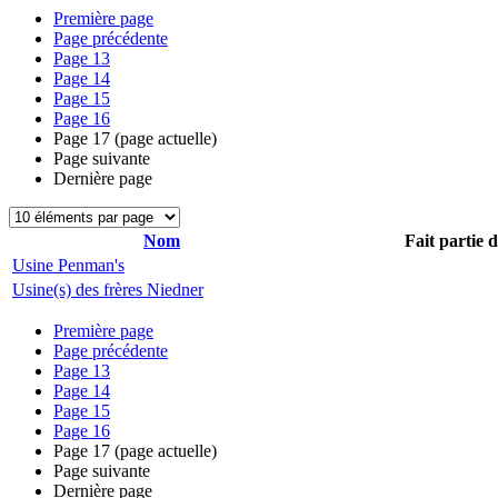
Première page
Page précédente
Page
13
Page
14
Page
15
Page
16
Page
17
(page actuelle)
Page suivante
Dernière page
Nom
Fait partie 
Usine Penman's
Usine(s) des frères Niedner
Première page
Page précédente
Page
13
Page
14
Page
15
Page
16
Page
17
(page actuelle)
Page suivante
Dernière page