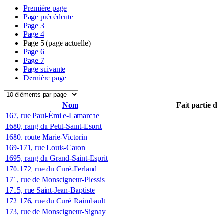
Première page
Page précédente
Page
3
Page
4
Page
5
(page actuelle)
Page
6
Page
7
Page suivante
Dernière page
Nom
Fait partie 
167, rue Paul-Émile-Lamarche
1680, rang du Petit-Saint-Esprit
1680, route Marie-Victorin
169-171, rue Louis-Caron
1695, rang du Grand-Saint-Esprit
170-172, rue du Curé-Ferland
171, rue de Monseigneur-Plessis
1715, rue Saint-Jean-Baptiste
172-176, rue du Curé-Raimbault
173, rue de Monseigneur-Signay