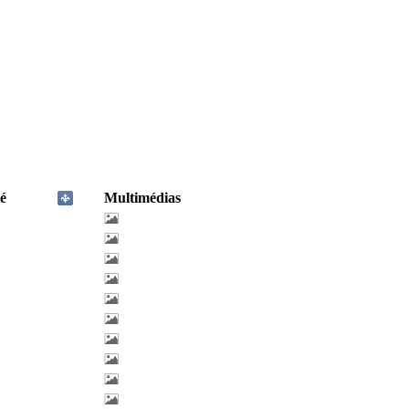
é
Multimédias