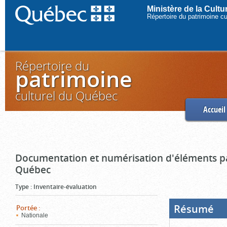
Ministère de la Cult
Répertoire du patrimoine c
Répertoire du
patrimoine
culturel du Québec
Accueil
Documentation et numérisation d'éléments pa
Québec
Type
:
Inventaire-évaluation
Résumé
(Boi
Portée
:
ouve
Nationale
cliq