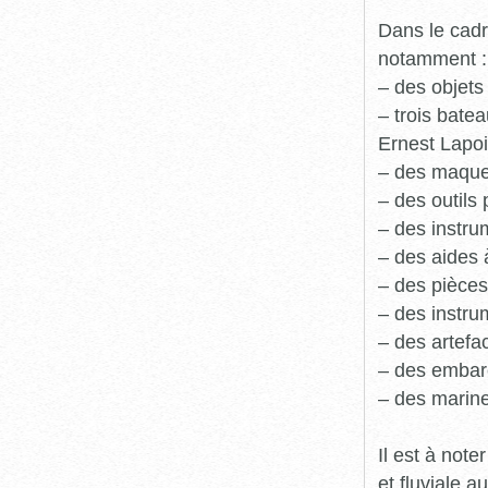
Dans le cadr
notamment :
– des objets
– trois batea
Ernest Lapoi
– des maque
– des outils 
– des instru
– des aides 
– des pièces
– des instru
– des artefa
– des embarc
– des marine
Il est à not
et fluviale 