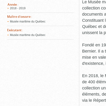
pou
Le Musée ma
ferm
Année
:
collection c
2018 - 2019
documents an
Maître d'oeuvre
:
Constituant 
Musée maritime du Québec
Québec et du
Exécutant
:
unissent la 
Musée maritime du Québec
Fondé en 19
Bernier. Il a
mise en vale
d'existence,
En 2018, le
de 400 éléme
collection u
éléments, de
via le Réper