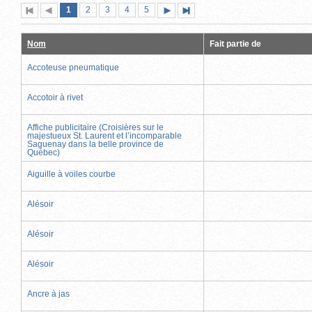
Page
(page
Page
Page
Page
Page
1
Première
2
Page
3
4
5
Page
Dernière
actuelle)
page
précédente
suivante
page
Nom
Fait partie de
Accoteuse pneumatique
Accotoir à rivet
Affiche publicitaire (Croisières sur le
majestueux St. Laurent et l’incomparable
Saguenay dans la belle province de
Québec)
Aiguille à voiles courbe
Alésoir
Alésoir
Alésoir
Ancre à jas