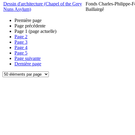
Dessin d'architecture (Chapel of the Grey
Fonds Charles-Philippe-F
Nuns Asylum)
Baillairgé
Première page
Page précédente
Page
1
(page actuelle)
Page
2
Page
3
Page
4
Page
5
Page suivante
Dernière page