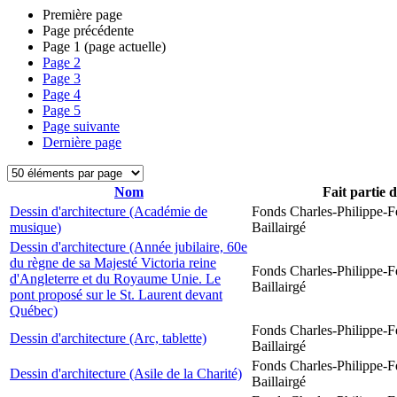
Première page
Page précédente
Page
1
(page actuelle)
Page
2
Page
3
Page
4
Page
5
Page suivante
Dernière page
Nom
Fait partie 
Dessin d'architecture (Académie de
Fonds Charles-Philippe-F
musique)
Baillairgé
Dessin d'architecture (Année jubilaire, 60e
du règne de sa Majesté Victoria reine
Fonds Charles-Philippe-F
d'Angleterre et du Royaume Unie. Le
Baillairgé
pont proposé sur le St. Laurent devant
Québec)
Fonds Charles-Philippe-F
Dessin d'architecture (Arc, tablette)
Baillairgé
Fonds Charles-Philippe-F
Dessin d'architecture (Asile de la Charité)
Baillairgé