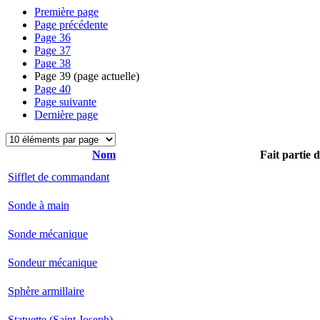
Première page
Page précédente
Page
36
Page
37
Page
38
Page
39
(page actuelle)
Page
40
Page suivante
Dernière page
Nom
Fait partie 
Sifflet de commandant
Sonde à main
Sonde mécanique
Sondeur mécanique
Sphère armillaire
Statuette (Saint Joseph)