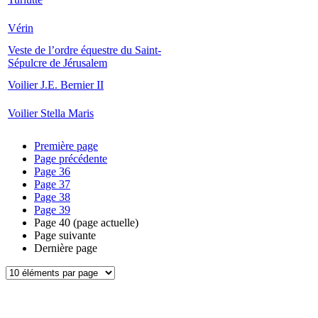
Vérin
Veste de l’ordre équestre du Saint-
Sépulcre de Jérusalem
Voilier J.E. Bernier II
Voilier Stella Maris
Première page
Page précédente
Page
36
Page
37
Page
38
Page
39
Page
40
(page actuelle)
Page suivante
Dernière page