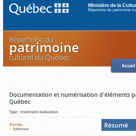
Ministère de la Cult
Répertoire du patrimoine c
Répertoire du
patrimoine
culturel du Québec
Accueil
Documentation et numérisation d'éléments pa
Québec
Type
:
Inventaire-évaluation
Résumé
(Boi
Portée
:
ouve
Nationale
cliq