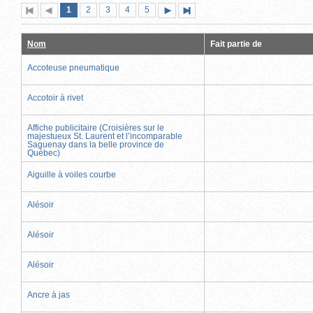
Page
(page
Page
Page
Page
Page
1
Première
2
Page
3
4
5
Page
Dernière
actuelle)
page
précédente
suivante
page
Nom
Fait partie de
Accoteuse pneumatique
Accotoir à rivet
Affiche publicitaire (Croisières sur le
majestueux St. Laurent et l’incomparable
Saguenay dans la belle province de
Québec)
Aiguille à voiles courbe
Alésoir
Alésoir
Alésoir
Ancre à jas