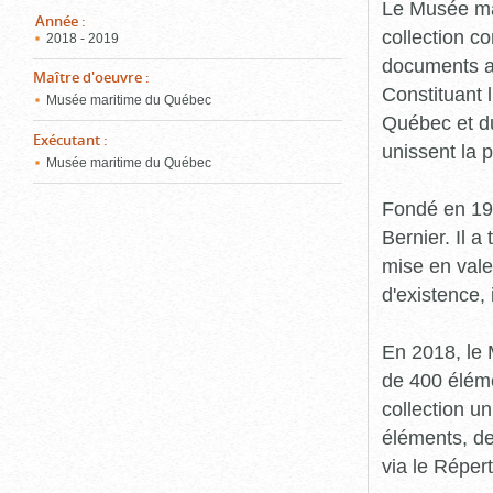
pou
Le Musée ma
ferm
Année
:
collection c
2018 - 2019
documents an
Maître d'oeuvre
:
Constituant 
Musée maritime du Québec
Québec et du
Exécutant
:
unissent la 
Musée maritime du Québec
Fondé en 19
Bernier. Il a
mise en vale
d'existence,
En 2018, le
de 400 éléme
collection u
éléments, de
via le Réper