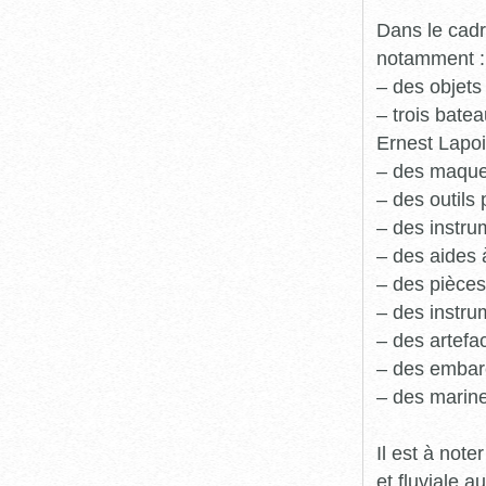
Dans le cadr
notamment :
– des objets
– trois batea
Ernest Lapoi
– des maque
– des outils 
– des instru
– des aides 
– des pièces
– des instru
– des artefa
– des embarc
– des marine
Il est à not
et fluviale 