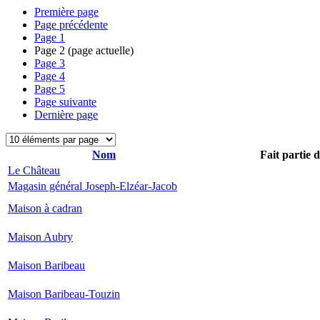
Première page
Page précédente
Page
1
Page
2
(page actuelle)
Page
3
Page
4
Page
5
Page suivante
Dernière page
Nom
Fait partie 
Le Château
Magasin général Joseph-Elzéar-Jacob
Maison à cadran
Maison Aubry
Maison Baribeau
Maison Baribeau-Touzin