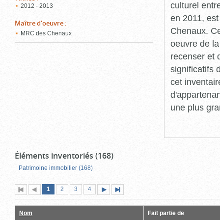
culturel ent
2012 - 2013
en 2011, est
Maître d'oeuvre
:
Chenaux. Cet
MRC des Chenaux
oeuvre de la 
recenser et 
significatif
cet inventair
d'appartenan
une plus gra
Éléments inventoriés (168)
Patrimoine immobilier (168)
Page
(page
Page
Page
Page
1
Première
2
Page
3
4
Page
Dernière
actuelle)
page
précédente
suivante
page
Nom
Fait partie de