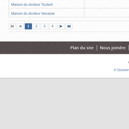
Maison du docteur Toutant
Maison du docteur Vanasse
Page
(page
Page
Page
Page
1
Première
2
Page
3
4
Page
Dernière
actuelle)
page
précédente
suivante
page
Plan du site
Nous joindre
© Gouver