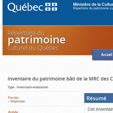
Ministère de la Cult
Répertoire du patrimoine c
Répertoire du
patrimoine
culturel du Québec
Accueil
Inventaire du patrimoine bâti de la MRC des
Type
:
Inventaire-évaluation
Résumé
(Boi
Portée
:
ouve
Régionale
cliq
pou
Cet inventai
ferm
Année
: