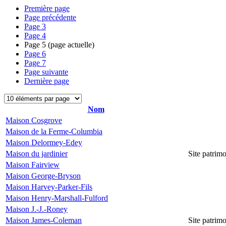
Première page
Page précédente
Page
3
Page
4
Page
5
(page actuelle)
Page
6
Page
7
Page suivante
Dernière page
Nom
Maison Cosgrove
Maison de la Ferme-Columbia
Maison Delormey-Edey
Maison du jardinier
Site patrim
Maison Fairview
Maison George-Bryson
Maison Harvey-Parker-Fils
Maison Henry-Marshall-Fulford
Maison J.-J.-Roney
Maison James-Coleman
Site patrim