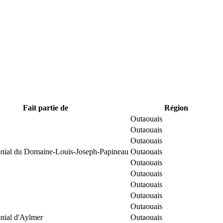
Fait partie de
Région
Outaouais
Outaouais
Outaouais
onial du Domaine-Louis-Joseph-Papineau
Outaouais
Outaouais
Outaouais
Outaouais
Outaouais
Outaouais
onial d'Aylmer
Outaouais