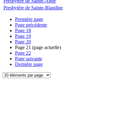
Presbytère de Sainte-Anne
Presbytère de Sainte-Blandine
Première page
Page précédente
Page
18
Page
19
Page
20
Page
21
(page actuelle)
Page
22
Page suivante
Dernière page