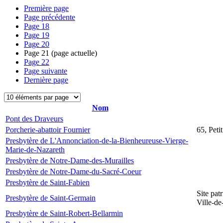
Première page
Page précédente
Page
18
Page
19
Page
20
Page
21
(page actuelle)
Page
22
Page suivante
Dernière page
Nom
Pont des Draveurs
Porcherie-abattoir Fournier
65, Peti
Presbytère de L'Annonciation-de-la-Bienheureuse-Vierge-
Marie-de-Nazareth
Presbytère de Notre-Dame-des-Murailles
Presbytère de Notre-Dame-du-Sacré-Coeur
Presbytère de Saint-Fabien
Site pat
Presbytère de Saint-Germain
Ville-d
Presbytère de Saint-Robert-Bellarmin