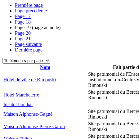
Première page
Page précédente
Page
17
Page
18
Page
19
(page actuelle)
Page
20
Page
21
Page suivante
Dernière page
Nom
Fait partie 
Site patrimonial de l'Ens
Hôtel de ville de Rimouski
Institutionnel-du-Centre-V
Rimouski
Site patrimonial du Berce
Hôtel Marcheterre
Rimouski
Institut familial
Site patrimonial du Berce
Maison Alphonse-Gagné
Rimouski
Site patrimonial du Berce
Maison Alphonse-Pierre-Garon
Rimouski
Site patrimonial du Berce
Maison Fillion