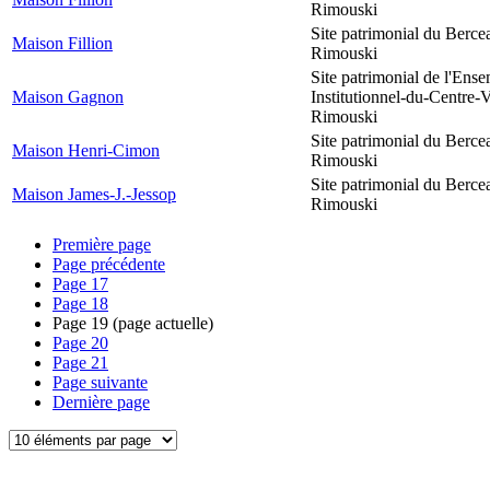
Rimouski
Site patrimonial du Berce
Maison Fillion
Rimouski
Site patrimonial de l'Ens
Maison Gagnon
Institutionnel-du-Centre-V
Rimouski
Site patrimonial du Berce
Maison Henri-Cimon
Rimouski
Site patrimonial du Berce
Maison James-J.-Jessop
Rimouski
Première page
Page précédente
Page
17
Page
18
Page
19
(page actuelle)
Page
20
Page
21
Page suivante
Dernière page