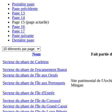
Première page
Page précédente
Page
13
Page
14
Page
15
(page actuelle)
Page
16
Page
17
Page suivante
Dernière page
Nom
Fait partie 
Secteur du phare de Carleton
Secteur du phare de l'escarpement Bagot
Secteur du phare de l'île aux Oeufs
Site patrimonial de l'Arch
Secteur du phare de l'île aux Perroquets
Mingan
Secteur du phare de l'île d'Entrée
Secteur du phare de l'île du Corossol
Secteur du phare de l'île du Grand Caoui
Secteur du phare de l'île du Long Pèlerin