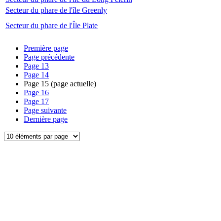
Secteur du phare de l'île Greenly
Secteur du phare de l'Île Plate
Première page
Page précédente
Page
13
Page
14
Page
15
(page actuelle)
Page
16
Page
17
Page suivante
Dernière page