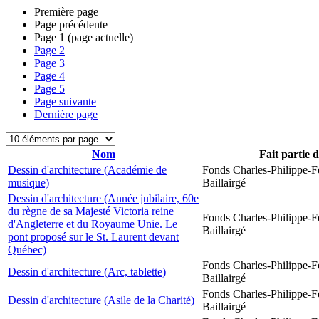
Première page
Page précédente
Page
1
(page actuelle)
Page
2
Page
3
Page
4
Page
5
Page suivante
Dernière page
Nom
Fait partie 
Dessin d'architecture (Académie de
Fonds Charles-Philippe-F
musique)
Baillairgé
Dessin d'architecture (Année jubilaire, 60e
du règne de sa Majesté Victoria reine
Fonds Charles-Philippe-F
d'Angleterre et du Royaume Unie. Le
Baillairgé
pont proposé sur le St. Laurent devant
Québec)
Fonds Charles-Philippe-F
Dessin d'architecture (Arc, tablette)
Baillairgé
Fonds Charles-Philippe-F
Dessin d'architecture (Asile de la Charité)
Baillairgé