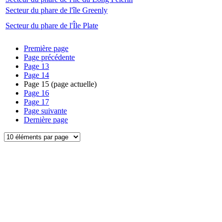
Secteur du phare de l'île Greenly
Secteur du phare de l'Île Plate
Première page
Page précédente
Page
13
Page
14
Page
15
(page actuelle)
Page
16
Page
17
Page suivante
Dernière page