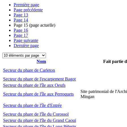
Première page
Page précédente
Page
13
Page
14
Page
15
(page actuelle)
Page
16
Page
17
Page suivante
Dernière page
Nom
Fait partie 
Secteur du phare de Carleton
Secteur du phare de l'escarpement Bagot
Secteur du phare de l'île aux Oeufs
Site patrimonial de l'Arch
Secteur du phare de l'île aux Perroquets
Mingan
Secteur du phare de l'île d'Entrée
Secteur du phare de l'île du Corossol
Secteur du phare de l'île du Grand Caoui
Secteur du phare de l'île du Long Pèlerin