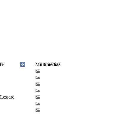
té
Multimédias
-Lessard