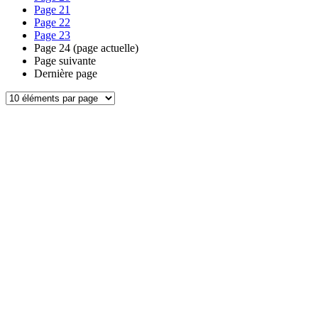
Page
21
Page
22
Page
23
Page
24
(page actuelle)
Page suivante
Dernière page