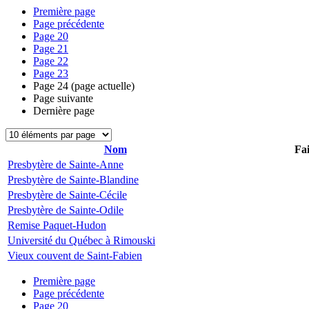
Première page
Page précédente
Page
20
Page
21
Page
22
Page
23
Page
24
(page actuelle)
Page suivante
Dernière page
Nom
Fai
Presbytère de Sainte-Anne
Presbytère de Sainte-Blandine
Presbytère de Sainte-Cécile
Presbytère de Sainte-Odile
Remise Paquet-Hudon
Université du Québec à Rimouski
Vieux couvent de Saint-Fabien
Première page
Page précédente
Page
20