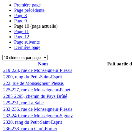
Première page
Page précédente
Page
8
Page
9
Page
10
(page actuelle)
Page
11
Page
12
Page suivante
Dernière page
Nom
Fait partie 
219-223, rue de Monseigneur-Plessis
2200, rang du Petit-Saint-Esprit
222, rue de Monseigneur-Plessis
225-227, rue de Monseigneur-Panet
2285-2295, chemin du Pays-Brûlé
229-231, rue La Salle
232-236, rue de Monseigneur-Plessis
232-240, rue de Monseigneur-Signay
2320, rang du Petit-Saint-Esprit
236-238, rue du Curé-Fortier