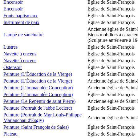
Encensoir
Église de Saint-François
Encensoir
Église de Saint-François
Fonts baptismaux
Église de Saint-François
Instrument de paix
Église de Saint-François
Ancienne église de Saint-
Lampe de sanctuaire
Biens mobiliers à caractèr
(Sculpture antérieure à 1
Lustres
Église de Saint-François
Navette à encens
Église de Saint-François
Navette à encens
Église de Saint-François
Ostensoir
Église de Saint-François
Peinture (L'Éducation de la Vierge)
Église de Saint-François
Peinture (L'Éducation de la Vierge)
Ancienne église de Saint-
Peinture (L'Immaculée Conception)
Ancienne église de Saint-
Peinture (L'Immaculée Conception)
Église de Saint-François
Peinture (Le Repentir de saint Pierre)
Ancienne église de Saint-
Peinture (Portrait de l'abbé Leclerc)
Église de Saint-François
Peinture (Portrait de Mgr Louis-Philippe
Ancienne église de Saint-
Mariauchau d'Esgly)
Peinture (Saint François de Sales)
Église de Saint-François
Plateau
Église de Saint-François