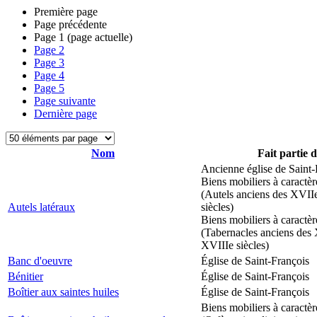
Première page
Page précédente
Page
1
(page actuelle)
Page
2
Page
3
Page
4
Page
5
Page suivante
Dernière page
Nom
Fait partie 
Ancienne église de Saint-
Biens mobiliers à caractèr
(Autels anciens des XVII
Autels latéraux
siècles)
Biens mobiliers à caractèr
(Tabernacles anciens des 
XVIIIe siècles)
Banc d'oeuvre
Église de Saint-François
Bénitier
Église de Saint-François
Boîtier aux saintes huiles
Église de Saint-François
Biens mobiliers à caractèr