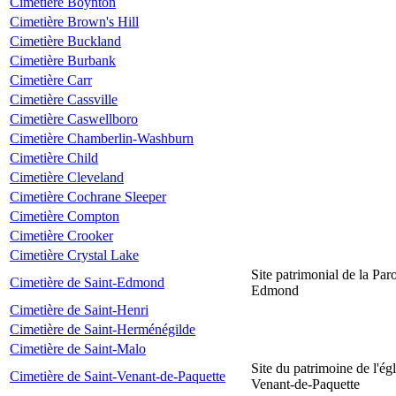
Cimetière Boynton
Cimetière Brown's Hill
Cimetière Buckland
Cimetière Burbank
Cimetière Carr
Cimetière Cassville
Cimetière Caswellboro
Cimetière Chamberlin-Washburn
Cimetière Child
Cimetière Cleveland
Cimetière Cochrane Sleeper
Cimetière Compton
Cimetière Crooker
Cimetière Crystal Lake
Site patrimonial de la Par
Cimetière de Saint-Edmond
Edmond
Cimetière de Saint-Henri
Cimetière de Saint-Herménégilde
Cimetière de Saint-Malo
Site du patrimoine de l'égl
Cimetière de Saint-Venant-de-Paquette
Venant-de-Paquette