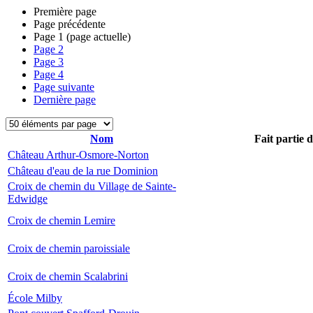
Première page
Page précédente
Page
1
(page actuelle)
Page
2
Page
3
Page
4
Page suivante
Dernière page
Nom
Fait partie 
Château Arthur-Osmore-Norton
Château d'eau de la rue Dominion
Croix de chemin du Village de Sainte-
Edwidge
Croix de chemin Lemire
Croix de chemin paroissiale
Croix de chemin Scalabrini
École Milby