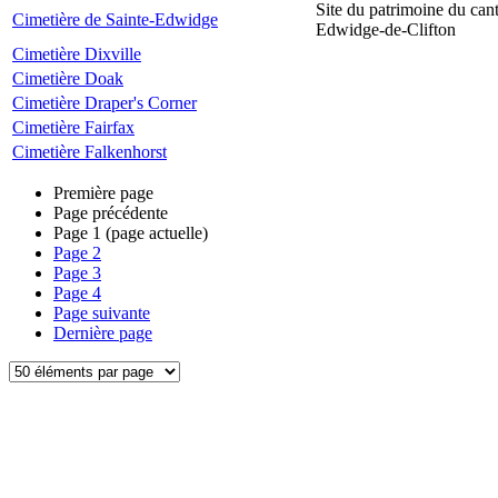
Site du patrimoine du can
Cimetière de Sainte-Edwidge
Edwidge-de-Clifton
Cimetière Dixville
Cimetière Doak
Cimetière Draper's Corner
Cimetière Fairfax
Cimetière Falkenhorst
Première page
Page précédente
Page
1
(page actuelle)
Page
2
Page
3
Page
4
Page suivante
Dernière page