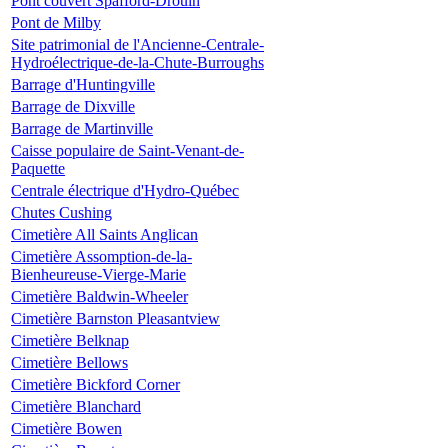
Pont couvert Spafford-Drouin
Pont de Milby
Site patrimonial de l'Ancienne-Centrale-
Hydroélectrique-de-la-Chute-Burroughs
Barrage d'Huntingville
Barrage de Dixville
Barrage de Martinville
Caisse populaire de Saint-Venant-de-
Paquette
Centrale électrique d'Hydro-Québec
Chutes Cushing
Cimetière All Saints Anglican
Cimetière Assomption-de-la-
Bienheureuse-Vierge-Marie
Cimetière Baldwin-Wheeler
Cimetière Barnston Pleasantview
Cimetière Belknap
Cimetière Bellows
Cimetière Bickford Corner
Cimetière Blanchard
Cimetière Bowen