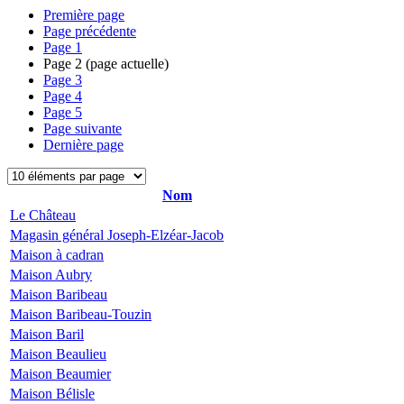
Première page
Page précédente
Page
1
Page
2
(page actuelle)
Page
3
Page
4
Page
5
Page suivante
Dernière page
Nom
Le Château
Magasin général Joseph-Elzéar-Jacob
Maison à cadran
Maison Aubry
Maison Baribeau
Maison Baribeau-Touzin
Maison Baril
Maison Beaulieu
Maison Beaumier
Maison Bélisle