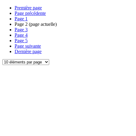
Première page
Page précédente
Page
1
Page
2
(page actuelle)
Page
3
Page
4
Page
5
Page suivante
Dernière page