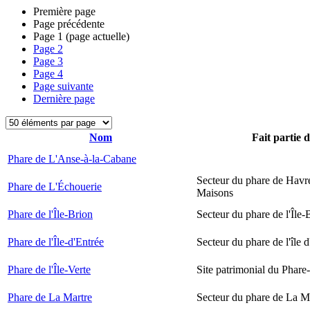
Première page
Page précédente
Page
1
(page actuelle)
Page
2
Page
3
Page
4
Page suivante
Dernière page
Nom
Fait partie 
Phare de L'Anse-à-la-Cabane
Secteur du phare de Havr
Phare de L'Échouerie
Maisons
Phare de l'Île-Brion
Secteur du phare de l'Île-
Phare de l'Île-d'Entrée
Secteur du phare de l'île 
Phare de l'Île-Verte
Site patrimonial du Phare-
Phare de La Martre
Secteur du phare de La M