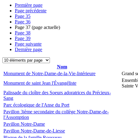
Première page
Page précédente
Page
35
Page
36
Page
37
(page actuelle)
Page
38
Page
39
Page suivante
Dernière page
Nom
Monument de Notre-Dame-de-la-Vie-Intérieure
Grand s
Ensembl
Monument de saint Jean l'Évangéliste
Sainte V
Palissade du cloître des Soeurs adoratrices du Précieux-
Sang
Parc écologique de l'Anse du Port
Pavillon 3ième secondaire du collège Notre-Dame-de-
l'Assomption
Pavillon Notre-Dame
Pavillon Notre-Dame-de-Liesse
Plaque de la famille Rousseau