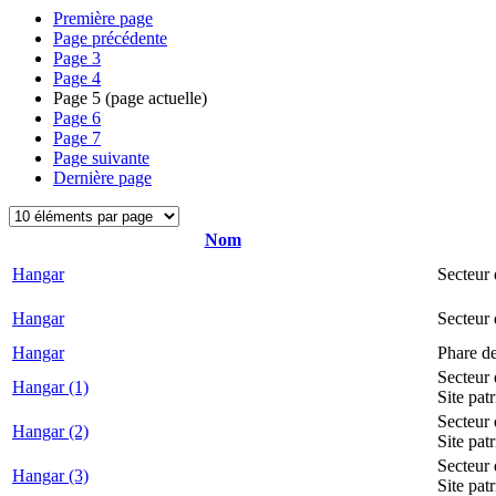
Première page
Page précédente
Page
3
Page
4
Page
5
(page actuelle)
Page
6
Page
7
Page suivante
Dernière page
Nom
Hangar
Secteur 
Hangar
Secteur
Hangar
Phare d
Secteur 
Hangar (1)
Site pat
Secteur 
Hangar (2)
Site pat
Secteur 
Hangar (3)
Site pat