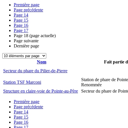
Première page
Page précédente
Page
14
Page
15
Page
16
Page
17
Page
18
(page actuelle)
Page suivante
Dernière page
Nom
Fait partie 
Secteur du phare du Pilier-de-Pierre
Station de phare de Pointe
Station TSF Marconi
Renommée
Structure en claire-voie de Pointe-au-Père
Secteur du phare de Point
Première page
Page précédente
Page
14
Page
15
Page
16
Page
17