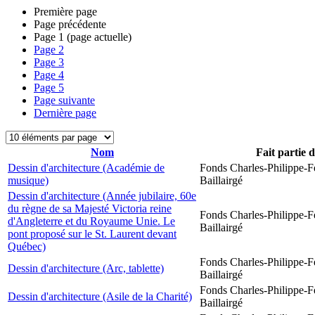
Première page
Page précédente
Page
1
(page actuelle)
Page
2
Page
3
Page
4
Page
5
Page suivante
Dernière page
Nom
Fait partie 
Dessin d'architecture (Académie de
Fonds Charles-Philippe-F
musique)
Baillairgé
Dessin d'architecture (Année jubilaire, 60e
du règne de sa Majesté Victoria reine
Fonds Charles-Philippe-F
d'Angleterre et du Royaume Unie. Le
Baillairgé
pont proposé sur le St. Laurent devant
Québec)
Fonds Charles-Philippe-F
Dessin d'architecture (Arc, tablette)
Baillairgé
Fonds Charles-Philippe-F
Dessin d'architecture (Asile de la Charité)
Baillairgé