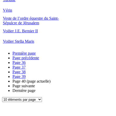
Vérin
Veste de l’ordre équestre du Saint-
Sépulcre de Jérusalem
Voilier J.E. Bernier II
Voilier Stella Maris
Première page
Page précédente
Page
36
Page
37
Page
38
Page
39
Page
40
(page actuelle)
Page suivante
Dernière page