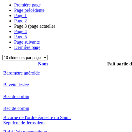
Première page
Page précédente
Page
1
Page
2
Page
3
(page actuelle)
Page
4
Page
5
Page suivante
Dernière page
Nom
Fait partie 
Baromètre anéroïde
Bavette lestée
Bec de corbin
Bec de corbin
Bicorne de l'ordre équestre du Saint-
Sépulcre de Jérusalem
Bol à l’air pneumatique