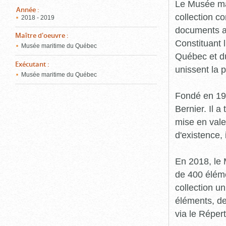
pou
Le Musée ma
ferm
Année
:
collection c
2018 - 2019
documents an
Maître d'oeuvre
:
Constituant 
Musée maritime du Québec
Québec et du
Exécutant
:
unissent la 
Musée maritime du Québec
Fondé en 19
Bernier. Il a
mise en vale
d'existence,
En 2018, le
de 400 éléme
collection u
éléments, de
via le Réper