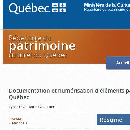
Ministère de la Cult
Répertoire du patrimoine c
Répertoire du
patrimoine
culturel du Québec
Accueil
Documentation et numérisation d'éléments pa
Québec
Type
:
Inventaire-évaluation
Résumé
(Boi
Portée
:
ouve
Nationale
cliq