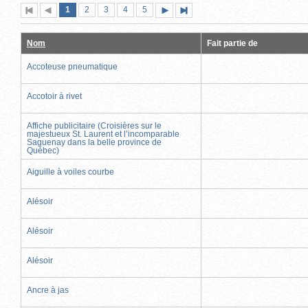
Page
(page
Page
Page
Page
Page
1
Première
2
Page
3
4
5
Page
Dernière
actuelle)
page
précédente
suivante
page
Nom
Fait partie de
Accoteuse pneumatique
Accotoir à rivet
Affiche publicitaire (Croisières sur le
majestueux St. Laurent et l’incomparable
Saguenay dans la belle province de
Québec)
Aiguille à voiles courbe
Alésoir
Alésoir
Alésoir
Ancre à jas