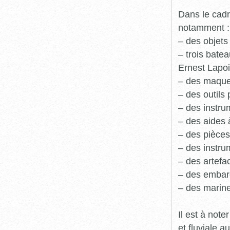
Dans le cadr
notamment :
– des objets
– trois batea
Ernest Lapoi
– des maque
– des outils 
– des instru
– des aides 
– des pièces
– des instru
– des artefa
– des embarc
– des marine
Il est à not
et fluviale 