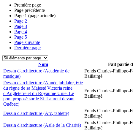
Première page
Page précédente
Page
1
(page actuelle)
Page
2
Page
3
Page
4
Page
5
Page suivante
Dernière page
Nom
Fait partie 
Dessin d'architecture (Académie de
Fonds Charles-Philippe-F
musique)
Baillairgé
Dessin d'architecture (Année jubilaire, 60e
du règne de sa Majesté Victoria reine
Fonds Charles-Philippe-F
d'Angleterre et du Royaume Unie. Le
Baillairgé
pont proposé sur le St. Laurent devant
Québec)
Fonds Charles-Philippe-F
Dessin d'architecture (Arc, tablette)
Baillairgé
Fonds Charles-Philippe-F
Dessin d'architecture (Asile de la Charité)
Baillairgé