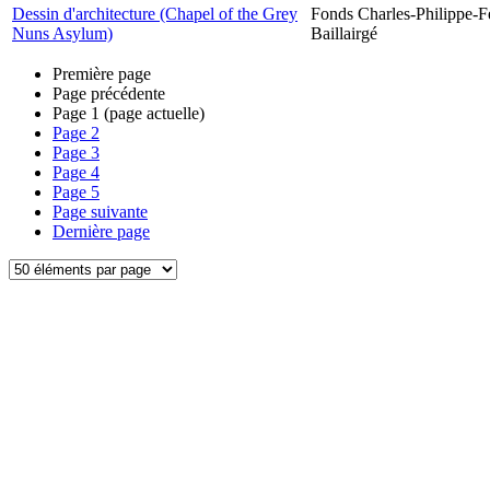
Dessin d'architecture (Chapel of the Grey
Fonds Charles-Philippe-F
Nuns Asylum)
Baillairgé
Première page
Page précédente
Page
1
(page actuelle)
Page
2
Page
3
Page
4
Page
5
Page suivante
Dernière page