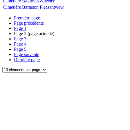
Cimetière Baldwin-Wheeler
Cimetière Barnston Pleasantview
Première page
Page précédente
Page
1
Page
2
(page actuelle)
Page
3
Page
4
Page
5
Page suivante
Dernière page