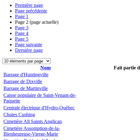
Première page
Page précédente
Page
1
Page
2
(page actuelle)
Page
3
Page
4
Page
5
Page suivante
Dernière page
Nom
Fait partie 
Barrage d'Huntingville
Barrage de Dixville
Barrage de Martinville
Caisse populaire de Saint-Venant-de-
Paquette
Centrale électrique d'Hydro-Québec
Chutes Cushing
Cimetière All Saints Anglican
Cimetière Assomption-de-la-
Bienheureuse-Vierge-Marie