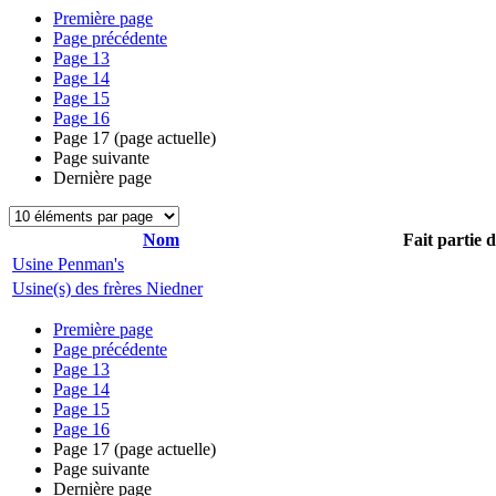
Première page
Page précédente
Page
13
Page
14
Page
15
Page
16
Page
17
(page actuelle)
Page suivante
Dernière page
Nom
Fait partie 
Usine Penman's
Usine(s) des frères Niedner
Première page
Page précédente
Page
13
Page
14
Page
15
Page
16
Page
17
(page actuelle)
Page suivante
Dernière page