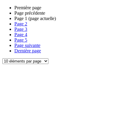
Première page
Page précédente
Page
1
(page actuelle)
Page
2
Page
3
Page
4
Page
5
Page suivante
Dernière page