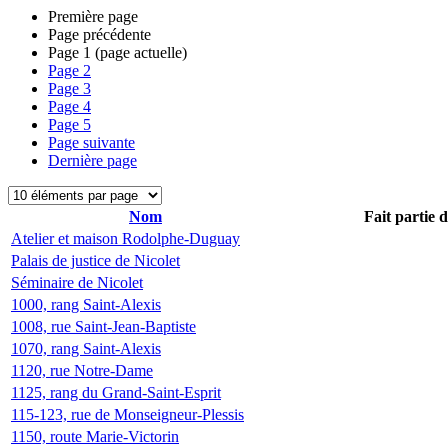
Première page
Page précédente
Page
1
(page actuelle)
Page
2
Page
3
Page
4
Page
5
Page suivante
Dernière page
Nom
Fait partie 
Atelier et maison Rodolphe-Duguay
Palais de justice de Nicolet
Séminaire de Nicolet
1000, rang Saint-Alexis
1008, rue Saint-Jean-Baptiste
1070, rang Saint-Alexis
1120, rue Notre-Dame
1125, rang du Grand-Saint-Esprit
115-123, rue de Monseigneur-Plessis
1150, route Marie-Victorin