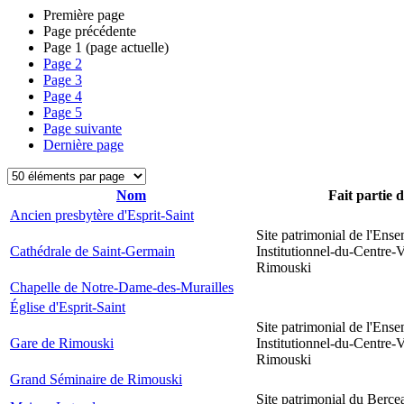
Première page
Page précédente
Page
1
(page actuelle)
Page
2
Page
3
Page
4
Page
5
Page suivante
Dernière page
Nom
Fait partie 
Ancien presbytère d'Esprit-Saint
Site patrimonial de l'Ens
Cathédrale de Saint-Germain
Institutionnel-du-Centre-V
Rimouski
Chapelle de Notre-Dame-des-Murailles
Église d'Esprit-Saint
Site patrimonial de l'Ens
Gare de Rimouski
Institutionnel-du-Centre-V
Rimouski
Grand Séminaire de Rimouski
Site patrimonial du Berce