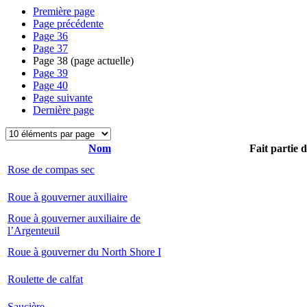
Première page
Page précédente
Page
36
Page
37
Page
38
(page actuelle)
Page
39
Page
40
Page suivante
Dernière page
Nom
Fait partie 
Rose de compas sec
Roue à gouverner auxiliaire
Roue à gouverner auxiliaire de
l’Argenteuil
Roue à gouverner du North Shore I
Roulette de calfat
Saucière