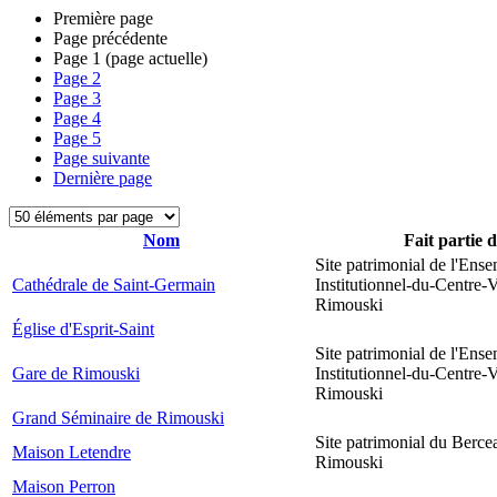
Première page
Page précédente
Page
1
(page actuelle)
Page
2
Page
3
Page
4
Page
5
Page suivante
Dernière page
Nom
Fait partie 
Site patrimonial de l'Ens
Cathédrale de Saint-Germain
Institutionnel-du-Centre-V
Rimouski
Église d'Esprit-Saint
Site patrimonial de l'Ens
Gare de Rimouski
Institutionnel-du-Centre-V
Rimouski
Grand Séminaire de Rimouski
Site patrimonial du Berce
Maison Letendre
Rimouski
Maison Perron