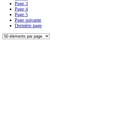
Page
3
Page
4
Page
5
Page suivante
Dernière page