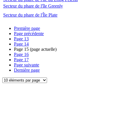
Secteur du phare de l'île Greenly
Secteur du phare de l'Île Plate
Première page
Page précédente
Page
13
Page
14
Page
15
(page actuelle)
Page
16
Page
17
Page suivante
Dernière page