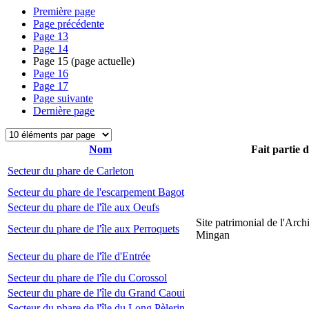
Première page
Page précédente
Page
13
Page
14
Page
15
(page actuelle)
Page
16
Page
17
Page suivante
Dernière page
Nom
Fait partie 
Secteur du phare de Carleton
Secteur du phare de l'escarpement Bagot
Secteur du phare de l'île aux Oeufs
Site patrimonial de l'Arch
Secteur du phare de l'île aux Perroquets
Mingan
Secteur du phare de l'île d'Entrée
Secteur du phare de l'île du Corossol
Secteur du phare de l'île du Grand Caoui
Secteur du phare de l'île du Long Pèlerin