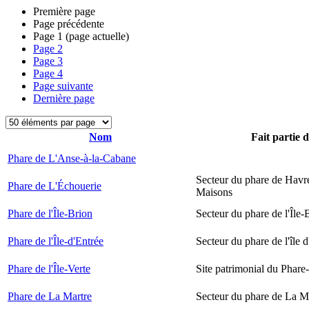
Première page
Page précédente
Page
1
(page actuelle)
Page
2
Page
3
Page
4
Page suivante
Dernière page
Nom
Fait partie 
Phare de L'Anse-à-la-Cabane
Secteur du phare de Havr
Phare de L'Échouerie
Maisons
Phare de l'Île-Brion
Secteur du phare de l'Île-
Phare de l'Île-d'Entrée
Secteur du phare de l'île 
Phare de l'Île-Verte
Site patrimonial du Phare-
Phare de La Martre
Secteur du phare de La M