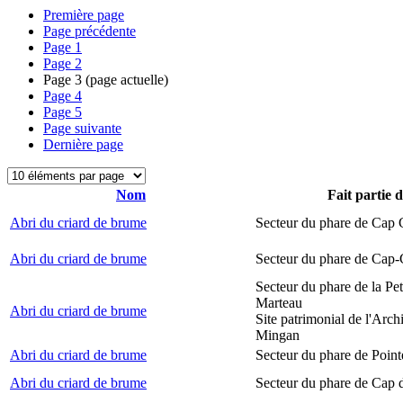
Première page
Page précédente
Page
1
Page
2
Page
3
(page actuelle)
Page
4
Page
5
Page suivante
Dernière page
Nom
Fait partie 
Abri du criard de brume
Secteur du phare de Cap
Abri du criard de brume
Secteur du phare de Cap-
Secteur du phare de la Peti
Marteau
Abri du criard de brume
Site patrimonial de l'Arch
Mingan
Abri du criard de brume
Secteur du phare de Point
Abri du criard de brume
Secteur du phare de Cap 