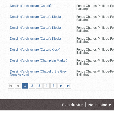
Dessin d'architecture (Calorifère)
Fonds Charles-Philippe-Fe
Baillairgé
Dessin d'architecture (Carter's Kiosk)
Fonds Charles-Philippe-Fe
Baillairgé
Dessin d'architecture (Carter's Kiosk)
Fonds Charles-Philippe-Fe
Baillairgé
Dessin d'architecture (Carter's Kiosk)
Fonds Charles-Philippe-Fe
Baillairgé
Dessin d'architecture (Carters Kiosk)
Fonds Charles-Philippe-Fe
Baillairgé
Dessin d'architecture (Champlain Market)
Fonds Charles-Philippe-Fe
Baillairgé
Dessin d'architecture (Chapel of the Grey
Fonds Charles-Philippe-Fe
Nuns Asylum)
Baillairgé
Page
(page
Page
Page
Page
Page
1
Première
2
Page
3
4
5
Page
Dernière
actuelle)
page
précédente
suivante
page
Plan du site
Nous joindre