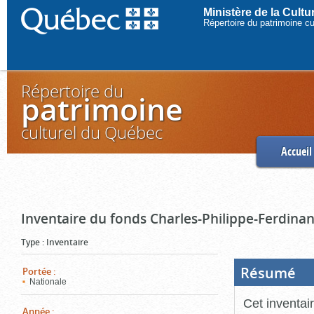
Ministère de la Cult
Répertoire du patrimoine c
Répertoire du
patrimoine
culturel du Québec
Accueil
Inventaire du fonds Charles-Philippe-Ferdinan
Type
:
Inventaire
Résumé
(Boi
Portée
:
ouve
Nationale
cliq
pou
Cet inventai
ferm
Année
: