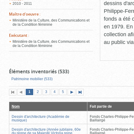
dessins d'ar
2010 - 2011
Philippe-Fer
Maître d'oeuvre
:
fonds a été c
Ministère de la Culture, des Communications et
de la Condition féminine
en 1979. En 
collection a
Exécutant
:
au public vi
Ministère de la Culture, des Communications et
de la Condition féminine
Éléments inventoriés (533)
Patrimoine mobilier (533)
Page
(page
Page
Page
Page
Page
1
Première
2
Page
3
4
5
Page
Dernière
actuelle)
page
précédente
suivante
page
Nom
Fait partie de
Dessin d'architecture (Académie de
Fonds Charles-Philippe-Fe
musique)
Baillairgé
Dessin d'architecture (Année jubilaire, 60e
Fonds Charles-Philippe-Fe
du règne de sa Majesté Victoria reine
Baillairgé