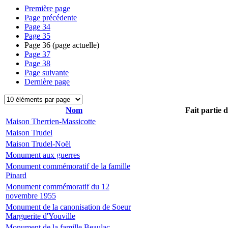
Première page
Page précédente
Page
34
Page
35
Page
36
(page actuelle)
Page
37
Page
38
Page suivante
Dernière page
Nom
Fait partie 
Maison Therrien-Massicotte
Maison Trudel
Maison Trudel-Noël
Monument aux guerres
Monument commémoratif de la famille
Pinard
Monument commémoratif du 12
novembre 1955
Monument de la canonisation de Soeur
Marguerite d'Youville
Monument de la famille Beaulac