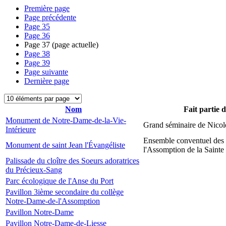
Première page
Page précédente
Page
35
Page
36
Page
37
(page actuelle)
Page
38
Page
39
Page suivante
Dernière page
Nom
Fait partie 
Monument de Notre-Dame-de-la-Vie-
Grand séminaire de Nicol
Intérieure
Ensemble conventuel des
Monument de saint Jean l'Évangéliste
l'Assomption de la Sainte
Palissade du cloître des Soeurs adoratrices
du Précieux-Sang
Parc écologique de l'Anse du Port
Pavillon 3ième secondaire du collège
Notre-Dame-de-l'Assomption
Pavillon Notre-Dame
Pavillon Notre-Dame-de-Liesse