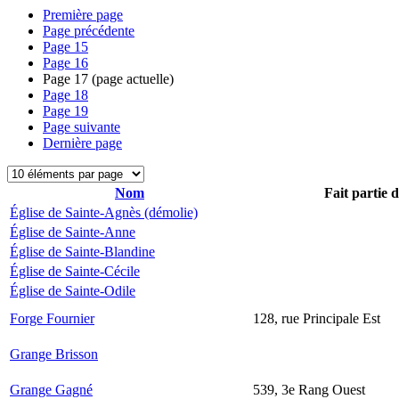
Première page
Page précédente
Page
15
Page
16
Page
17
(page actuelle)
Page
18
Page
19
Page suivante
Dernière page
Nom
Fait partie 
Église de Sainte-Agnès (démolie)
Église de Sainte-Anne
Église de Sainte-Blandine
Église de Sainte-Cécile
Église de Sainte-Odile
Forge Fournier
128, rue Principale Est
Grange Brisson
Grange Gagné
539, 3e Rang Ouest