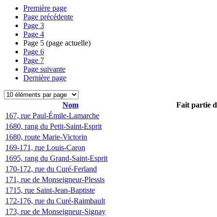
Première page
Page précédente
Page
3
Page
4
Page
5
(page actuelle)
Page
6
Page
7
Page suivante
Dernière page
Nom
Fait partie 
167, rue Paul-Émile-Lamarche
1680, rang du Petit-Saint-Esprit
1680, route Marie-Victorin
169-171, rue Louis-Caron
1695, rang du Grand-Saint-Esprit
170-172, rue du Curé-Ferland
171, rue de Monseigneur-Plessis
1715, rue Saint-Jean-Baptiste
172-176, rue du Curé-Raimbault
173, rue de Monseigneur-Signay