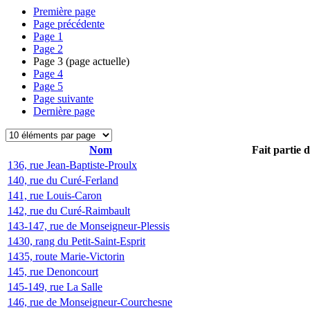
Première page
Page précédente
Page
1
Page
2
Page
3
(page actuelle)
Page
4
Page
5
Page suivante
Dernière page
Nom
Fait partie 
136, rue Jean-Baptiste-Proulx
140, rue du Curé-Ferland
141, rue Louis-Caron
142, rue du Curé-Raimbault
143-147, rue de Monseigneur-Plessis
1430, rang du Petit-Saint-Esprit
1435, route Marie-Victorin
145, rue Denoncourt
145-149, rue La Salle
146, rue de Monseigneur-Courchesne